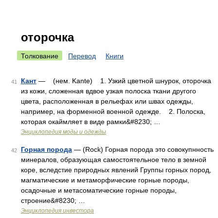
оторочка
Толкование
Перевод
Книги
Кант
— (нем. Kante) 1. Узкий цветной шнурок, оторочка
41
из кожи, сложенная вдвое узкая полоска ткани другого
цвета, расположенная в рельефах или швах одежды,
например, на форменной военной одежде. 2. Полоска,
которая окаймляет в виде рамки&#8230; …
Энциклопедия моды и одежды
Горная порода
— (Rock) Горная порода это совокупнность
42
минералов, образующая самостоятельное тело в земной
коре, вследстие природных явлений Группы горных пород,
магматические и метаморфические горные породы,
осадочные и метасоматические горные породы,
строение&#8230; …
Энциклопедия инвестора