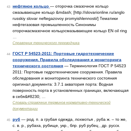
нефтяное кольцо
— оторочка смазочное кольцо
43
смазывающее кольцо &mdash; [http://slovarionline.ru/anglo
russkiy slovar neftegazovoy promyishlennosti/] Тематики
нефтегазовая промышленность Синонимы
оторочкасмазочное кольцосмазывающее кольцо EN oil ring
…
Справочник технического переводчика
ГОСТ Р 54523-2011: Портовые гидротехнические
44
сооружения. Правила обследования и мониторинга
технического состояния
— Терминология ГОСТ Р 54523
2011: Портовые гидротехнические сооружения. Правила
обследования и мониторинга технического состояния
оригинал документа: 3.7.1 акватория порта: Водная
поверхность порта в установленных границах, включающая
в себя&#8230; …
Словарь-справочник терминов нормативно-технической
документации
руб
— род. п. а грубая одежда, лохмотья , руба ж. – то же,
45
с. в. р., рубаха, рубище, укр., блр. руб рубец , др. русск.