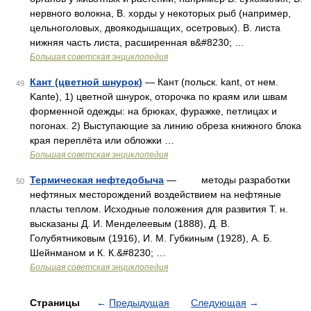
нервного волокна, В. хорды у некоторых рыб (например,
цельноголовых, двоякодышащих, осетровых). В. листа
нижняя часть листа, расширенная в&#8230; …
Большая советская энциклопедия
Кант (цветной шнурок)
— Кант (польск. kant, от нем.
49
Kante), 1) цветной шнурок, оторочка по краям или швам
форменной одежды: на брюках, фуражке, петлицах и
погонах. 2) Выступающие за линию обреза книжного блока
края переплёта или обложки …
Большая советская энциклопедия
Термическая нефтедобыча
— методы разработки
50
нефтяных месторождений воздействием на нефтяные
пласты теплом. Исходные положения для развития Т. н.
высказаны Д. И. Менделеевым (1888), Д. В.
Голубятниковым (1916), И. М. Губкиным (1928), А. Б.
Шейнманом и К. К.&#8230; …
Большая советская энциклопедия
Страницы
←
Предыдущая
Следующая
→