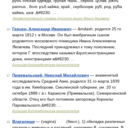
рубъ плохая одежда, грубая ткань , сербск. цслав. рѫбъ
pannus , болг. ръб кайма, край , сербохорв. ру̑б, род. ру̑ба
кайма, шов ,&#8230; …
Этимологический словарь русского языка Макса Фасмера
Герцен, Александр Иванович
— &mdash; родился 25 го
46
марта 1812 г. в Москве. Он был внебрачным сыном
родовитого московского помещика Ивана Алексеевича
Яковлева. Последний принадлежал к тому поколению,
которое Г. впоследствии называл &quot;иностранцами
дома, иностранцами в&#8230; …
Большая биографическая энциклопедия
Пржевальский, Николай Михайлович
— знаменитый
47
исследователь Средней Азии, родился 31 го марта 1839
года в им. Кимборове, Смоленской губернии, ум. 20 го
октября 1888 г. в г. Караколе (Пржевальске), Семиреченской
области. Отец его был потомком запорожца Корнилы
Паровальского,&#8230; …
Большая биографическая энциклопедия
Влагалище
— (vagina) (биол.), 1) обкладка различных
48
органов у животных и растений, например В. сухожилия, В.